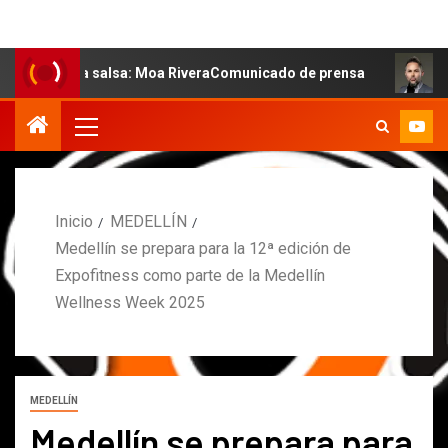
e la salsa: Moa RiveraComunicado de prensa
MARCOS PE
Inicio
MEDELLÍN
Medellín se prepara para la 12ª edición de
Expofitness como parte de la Medellín
Wellness Week 2025
MEDELLÍN
Medellín se prepara para