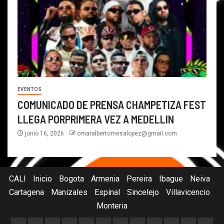
EVENTOS
COMUNICADO DE PRENSA CHAMPETIZA FEST
LLEGA PORPRIMERA VEZ A MEDELLIN
junio 16, 2026
omaralbertomesalopez@gmail.com
CALI
Inicio
Bogota
Armenia
Pereira
Ibague
Neiva
Cartagena
Manizales
Espinal
Sincelejo
Villavicencio
Monteria