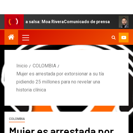
de la salsa: Moa RiveraComunicado de prensa
MARCOS P
Inicio
COLOMBIA
Mujer es arrestada por extorsionar a su tía
pidiendo 25 millones para no revelar una
historia clínica
COLOMBIA
Mujer es arrestada por