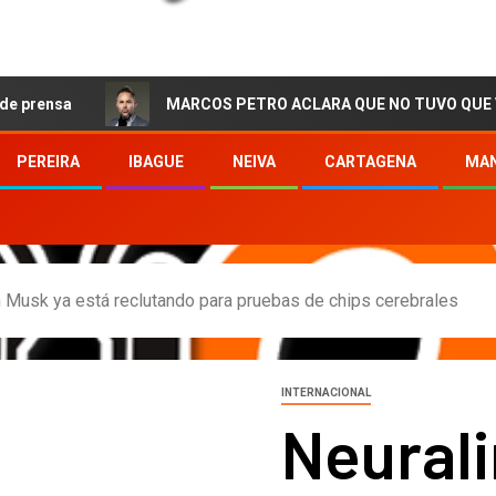
MARCOS PETRO ACLARA QUE NO TUVO QUE VER CON LA 
PEREIRA
IBAGUE
NEIVA
CARTAGENA
MAN
n Musk ya está reclutando para pruebas de chips cerebrales
INTERNACIONAL
Neurali