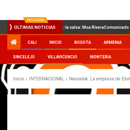
EXCLUSIVA
ÚLTIMAS NOTICIAS
 nueva voz sensual de la salsa: Moa RiveraComunicado de prensa
CALI
INICIO
BOGOTA
ARMENIA
SINCELEJO
VILLAVICENCIO
MONTERIA
Inicio
INTERNACIONAL
Neuralink: La empresa de Elo