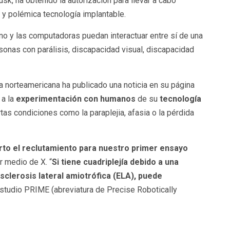
sk, ha obtenido la autorización para llevar a cabo
y polémica tecnología implantable.
o y las computadoras puedan interactuar entre sí de una
sonas con parálisis, discapacidad visual, discapacidad
a norteamericana ha publicado una noticia en su página
 a la
experimentación con humanos
de su
tecnología
as condiciones como la paraplejia, afasia o la pérdida
rto el reclutamiento para nuestro primer ensayo
or medio de X. “
Si tiene cuadriplejía debido a una
esclerosis lateral amiotrófica (ELA), puede
studio PRIME (abreviatura de Precise Robotically