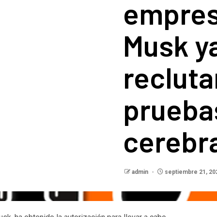
empres
Musk y
reclut
prueba
cerebr
admin
septiembre 21, 20