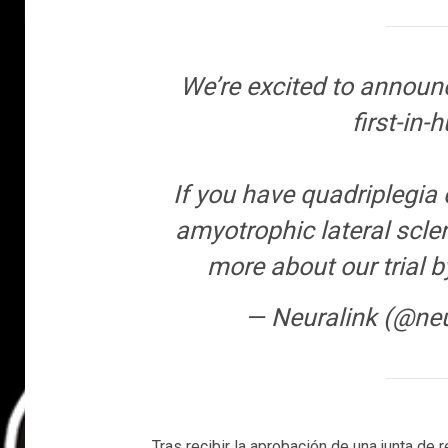
We’re excited to announc
first-in-
If you have quadriplegia d
amyotrophic lateral scle
more about our trial b
— Neuralink (@neu
Tras recibir la aprobación de una junta de 