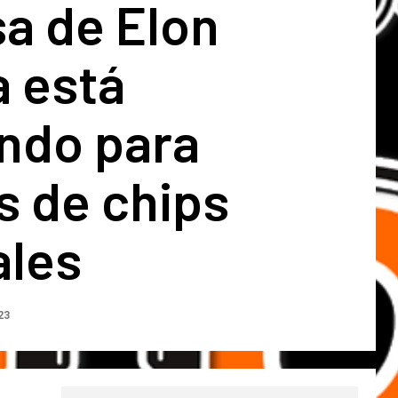
a de Elon
a está
ando para
s de chips
ales
23