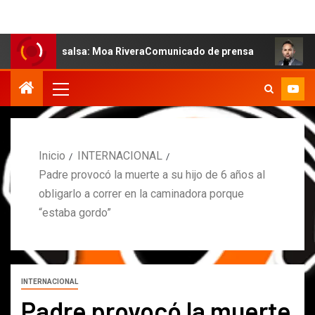
 la salsa: Moa RiveraComunicado de prensa
MARCOS PET
Inicio
INTERNACIONAL
Padre provocó la muerte a su hijo de 6 años al
obligarlo a correr en la caminadora porque
“estaba gordo”
INTERNACIONAL
Padre provocó la muerte