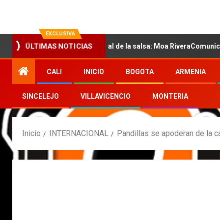
EXCLUSIVA
con la nueva voz sensual de la salsa: Moa RiveraComunicado de pr
ÚLTIMAS NOTICIAS
CALI
INICIO
BOGOTA
ARMENIA
SINCELEJO
VILLAVICENCIO
MONTERIA
Inicio
INTERNACIONAL
Pandillas se apoderan de la ca