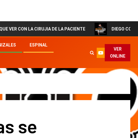
 LA CIRUJIA DE LA PACIENTE
DIEGO CORTES El Artist
IZALES
ESPINAL
VER
ONLINE
as se