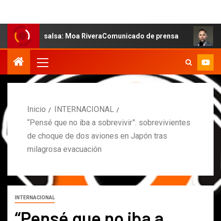
 la salsa: Moa RiveraComunicado de prensa
MARCOS PET
Inicio
INTERNACIONAL
“Pensé que no iba a sobrevivir”: sobrevivientes
de choque de dos aviones en Japón tras
milagrosa evacuación
INTERNACIONAL
“Pensé que no iba a