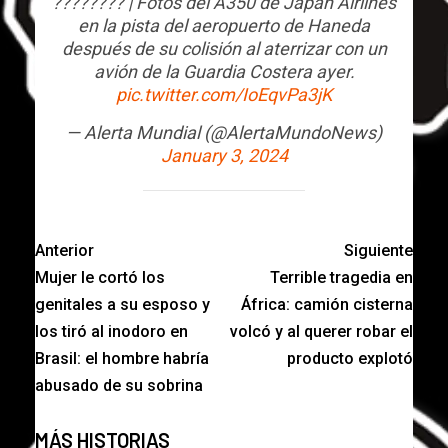
???????? | Fotos del A350 de Japan Airlines
en la pista del aeropuerto de Haneda
después de su colisión al aterrizar con un
avión de la Guardia Costera ayer.
pic.twitter.com/IoEqvPa3jK
— Alerta Mundial (@AlertaMundoNews)
January 3, 2024
Anterior
Siguiente
Mujer le cortó los
Terrible tragedia en
genitales a su esposo y
África: camión cisterna
los tiró al inodoro en
volcó y al querer robar el
Brasil: el hombre habría
producto explotó
abusado de su sobrina
MÁS HISTORIAS