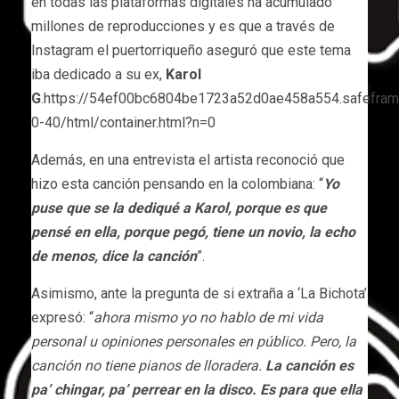
en todas las plataformas digitales ha acumulado
millones de reproducciones y es que a través de
Instagram el puertorriqueño aseguró que este tema
iba dedicado a su ex,
Karol
G
.https://54ef00bc6804be1723a52d0ae458a554.safefram
0-40/html/container.html?n=0
Además, en una entrevista el artista reconoció que
hizo esta canción pensando en la colombiana: “
Yo
puse que se la dediqué a Karol, porque es que
pensé en ella, porque pegó, tiene un novio, la echo
de menos, dice la canción
”.
Asimismo, ante la pregunta de si extraña a ‘La Bichota’
expresó: “
ahora mismo yo no hablo de mi vida
personal u opiniones personales en público. Pero, la
canción no tiene pianos de lloradera.
La canción es
pa’ chingar, pa’ perrear en la disco. Es para que ella