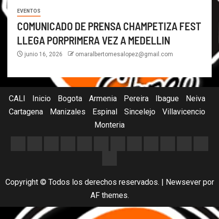
EVENTOS
COMUNICADO DE PRENSA CHAMPETIZA FEST
LLEGA PORPRIMERA VEZ A MEDELLIN
junio 16, 2026
omaralbertomesalopez@gmail.com
CALI
Inicio
Bogota
Armenia
Pereira
Ibague
Neiva
Cartagena
Manizales
Espinal
Sincelejo
Villavicencio
Monteria
Copyright © Todos los derechos reservados.
|
Newsever
por
AF themes.