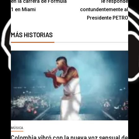
en la carrera de Fórmula
le responde
1 en Miami
contundentemente al
Presidente PETRO
MÁS HISTORIAS
MÚSICA
Colombia vibró con la nueva voz sensual de