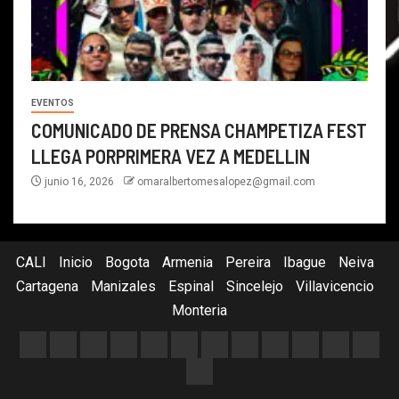
EVENTOS
COMUNICADO DE PRENSA CHAMPETIZA FEST
LLEGA PORPRIMERA VEZ A MEDELLIN
junio 16, 2026
omaralbertomesalopez@gmail.com
CALI
Inicio
Bogota
Armenia
Pereira
Ibague
Neiva
Cartagena
Manizales
Espinal
Sincelejo
Villavicencio
Monteria