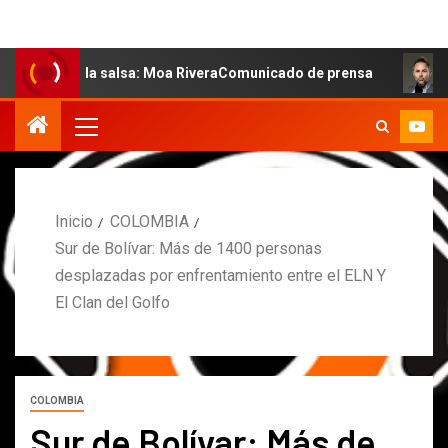
de la salsa: Moa RiveraComunicado de prensa
MARCOS P
Inicio
COLOMBIA
Sur de Bolívar: Más de 1400 personas
desplazadas por enfrentamiento entre el ELN Y
El Clan del Golfo
COLOMBIA
Sur de Bolívar: Más de