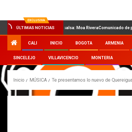
EXCLUSIVA
va voz sensual de la salsa: Moa RiveraComunicado de prensa
ÚLTIMAS NOTICIAS
CALI
INICIO
BOGOTA
ARMENIA
SINCELEJO
VILLAVICENCIO
MONTERIA
Inicio
MÚSICA
Te presentamos lo nuevo de Quereigu