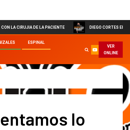
IA DE LA PACIENTE
DIEGO CORTES El Artista de la se
IZALES
ESPINAL
VER
ONLINE
sentamos lo