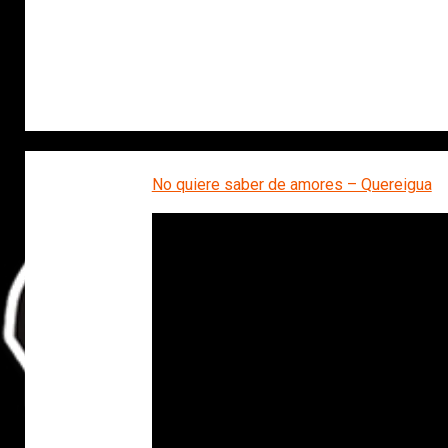
No quiere saber de amores – Quereigua