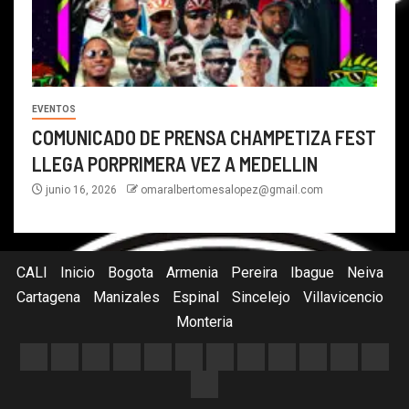
EVENTOS
COMUNICADO DE PRENSA CHAMPETIZA FEST
LLEGA PORPRIMERA VEZ A MEDELLIN
junio 16, 2026
omaralbertomesalopez@gmail.com
CALI
Inicio
Bogota
Armenia
Pereira
Ibague
Neiva
Cartagena
Manizales
Espinal
Sincelejo
Villavicencio
Monteria