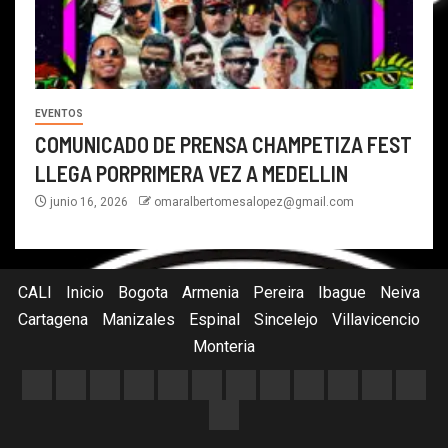
EVENTOS
COMUNICADO DE PRENSA CHAMPETIZA FEST
LLEGA PORPRIMERA VEZ A MEDELLIN
junio 16, 2026
omaralbertomesalopez@gmail.com
CALI
Inicio
Bogota
Armenia
Pereira
Ibague
Neiva
Cartagena
Manizales
Espinal
Sincelejo
Villavicencio
Monteria