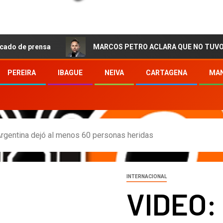
ensa
MARCOS PETRO ACLARA QUE NO TUVO QUE VER CO
PEREIRA
IBAGUE
NEIVA
CARTAGENA
MAN
rgentina dejó al menos 60 personas heridas
INTERNACIONAL
VIDEO: