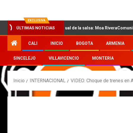
EXCLUSIVA
con la nueva voz sensual de la salsa: Moa RiveraComunicado de pr
ÚLTIMAS NOTICIAS
CALI
INICIO
BOGOTA
ARMENIA
SINCELEJO
VILLAVICENCIO
MONTERIA
Inicio
INTERNACIONAL
VIDEO: Choque de trenes en A