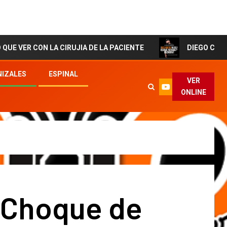
N LA CIRUJIA DE LA PACIENTE
DIEGO CORTES El Artis
IZALES
ESPINAL
VER
ONLINE
 Choque de