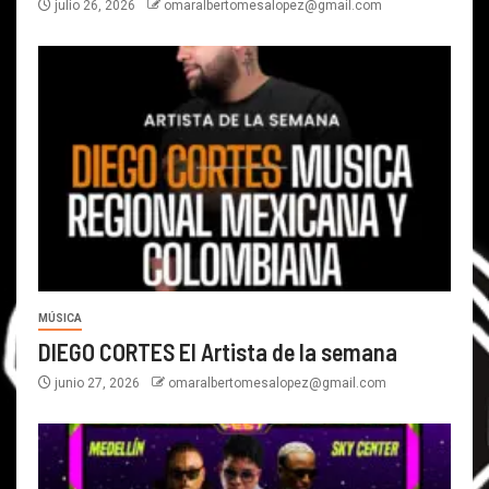
julio 26, 2026
omaralbertomesalopez@gmail.com
MÚSICA
DIEGO CORTES El Artista de la semana
junio 27, 2026
omaralbertomesalopez@gmail.com