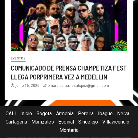
EVENTOS
COMUNICADO DE PRENSA CHAMPETIZA FEST
LLEGA PORPRIMERA VEZ A MEDELLIN
junio 16, 2026
omaralbertomesalopez@gmail.com
CALI
Inicio
Bogota
Armenia
Pereira
Ibague
Neiva
Cartagena
Manizales
Espinal
Sincelejo
Villavicencio
Monteria