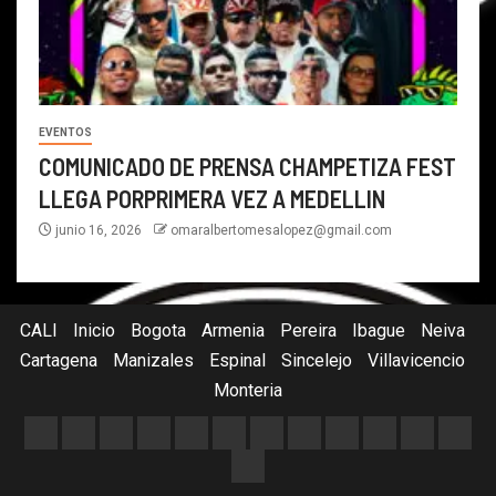
EVENTOS
COMUNICADO DE PRENSA CHAMPETIZA FEST
LLEGA PORPRIMERA VEZ A MEDELLIN
junio 16, 2026
omaralbertomesalopez@gmail.com
CALI
Inicio
Bogota
Armenia
Pereira
Ibague
Neiva
Cartagena
Manizales
Espinal
Sincelejo
Villavicencio
Monteria