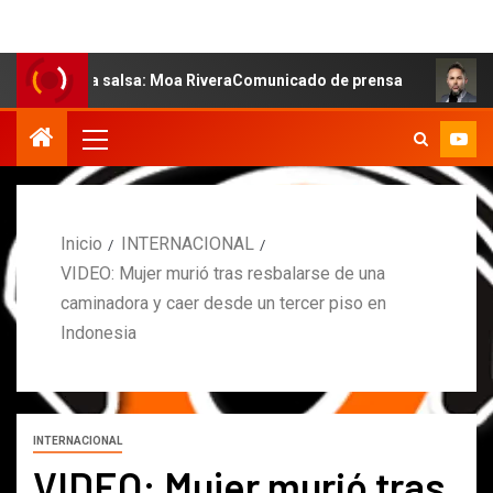
e la salsa: Moa RiveraComunicado de prensa
MARCOS PE
Inicio
INTERNACIONAL
VIDEO: Mujer murió tras resbalarse de una
caminadora y caer desde un tercer piso en
Indonesia
INTERNACIONAL
VIDEO: Mujer murió tras