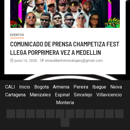
EVENTOS
COMUNICADO DE PRENSA CHAMPETIZA FEST
LLEGA PORPRIMERA VEZ A MEDELLIN
junio 16, 2026
omaralbertomesalopez@gmail.com
CALI
Inicio
Bogota
Armenia
Pereira
Ibague
Neiva
Cartagena
Manizales
Espinal
Sincelejo
Villavicencio
Monteria