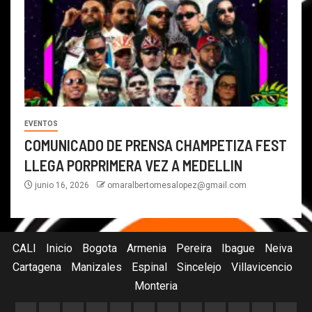
EVENTOS
COMUNICADO DE PRENSA CHAMPETIZA FEST
LLEGA PORPRIMERA VEZ A MEDELLIN
junio 16, 2026
omaralbertomesalopez@gmail.com
CALI
Inicio
Bogota
Armenia
Pereira
Ibague
Neiva
Cartagena
Manizales
Espinal
Sincelejo
Villavicencio
Monteria