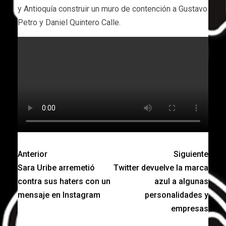
y Antioquía construir un muro de contención a Gustavo
Petro y Daniel Quintero Calle.
Anterior
Siguiente
Sara Uribe arremetió
Twitter devuelve la marca
contra sus haters con un
azul a algunas
mensaje en Instagram
personalidades y
empresas