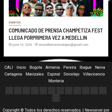
EVENTOS
COMUNICADO DE PRENSA CHAMPETIZA FEST
LLEGA PORPRIMERA VEZ A MEDELLIN
junio 16, 2026
omaralbertomesalopez@gmail.com
CALI
Inicio
Bogota
Armenia
Pereira
Ibague
Neiva
Cartagena
Manizales
Espinal
Sincelejo
Villavicencio
Monteria
Copyright © Todos los derechos reservados.
|
Newsever
por