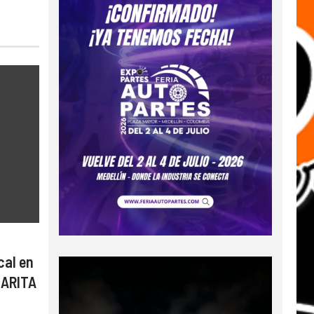
cal en
CARITA