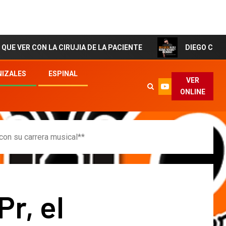
N LA CIRUJIA DE LA PACIENTE
DIEGO CORTES El Artis
IZALES
ESPINAL
VER
ONLINE
con su carrera musical**
r, el