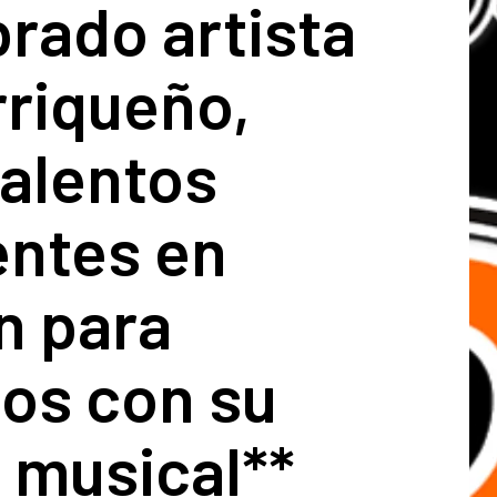
rado artista
rriqueño,
talentos
ntes en
n para
los con su
 musical**