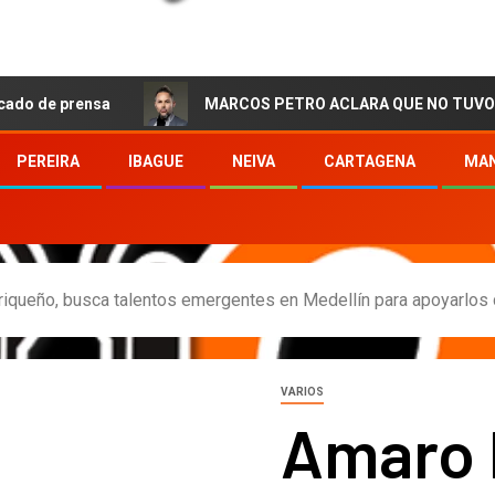
rensa
MARCOS PETRO ACLARA QUE NO TUVO QUE VER CO
PEREIRA
IBAGUE
NEIVA
CARTAGENA
MAN
rriqueño, busca talentos emergentes en Medellín para apoyarlos 
VARIOS
Amaro P