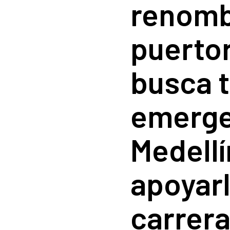
renomb
puerto
busca 
emerge
Medellí
apoyar
carrera