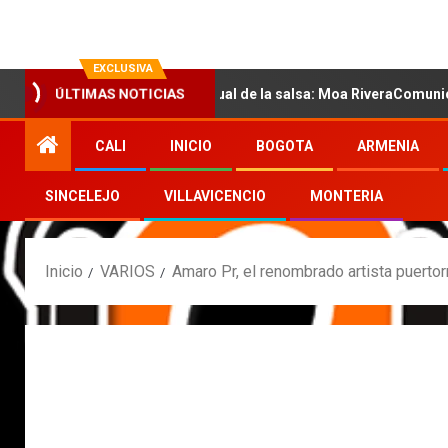
EXCLUSIVA
 con la nueva voz sensual de la salsa: Moa RiveraComunicado de p
ÚLTIMAS NOTICIAS
CALI
INICIO
BOGOTA
ARMENIA
SINCELEJO
VILLAVICENCIO
MONTERIA
Inicio
VARIOS
Amaro Pr, el renombrado artista puerto