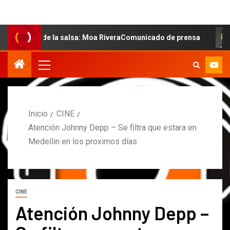
al de la salsa: Moa RiveraComunicado de prensa
MARCO
Inicio
CINE
Atención Johnny Depp – Se filtra que estara en
Medellin en los proximos días
CINE
Atención Johnny Depp –