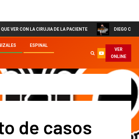
N LA CIRUJIA DE LA PACIENTE
DIEGO CORTES El Artis
IZALES
ESPINAL
VER
ONLINE
o de casos