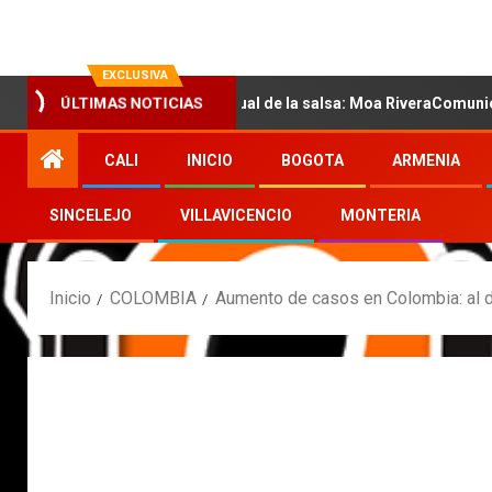
EXCLUSIVA
 con la nueva voz sensual de la salsa: Moa RiveraComunicado de p
ÚLTIMAS NOTICIAS
CALI
INICIO
BOGOTA
ARMENIA
SINCELEJO
VILLAVICENCIO
MONTERIA
Inicio
COLOMBIA
Aumento de casos en Colombia: al d