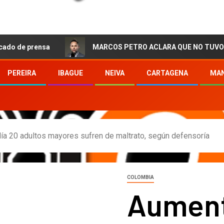
rensa
MARCOS PETRO ACLARA QUE NO TUVO QUE VER CO
PEREIRA
IBAGUE
NEIVA
CARTAGENA
MAN
ía 20 adultos mayores sufren de maltrato, según defensoría
COLOMBIA
Aument