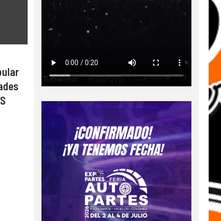
pular
dades
PS