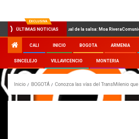
EXCLUSIVA
con la nueva voz sensual de la salsa: Moa RiveraComunicado de pr
ÚLTIMAS NOTICIAS
CALI
INICIO
BOGOTA
ARMENIA
SINCELEJO
VILLAVICENCIO
MONTERIA
Inicio
BOGOTÁ
Conozca las vías del TransMilenio que