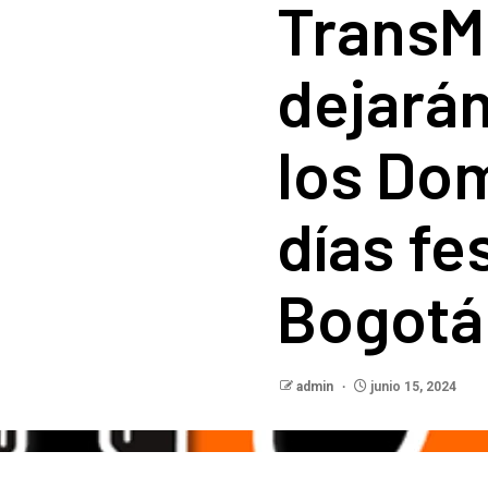
TransM
dejarán
los Dom
días fe
Bogotá
admin
junio 15, 2024