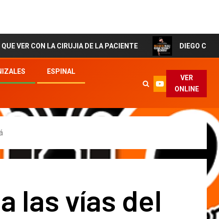
N LA CIRUJIA DE LA PACIENTE
DIEGO CORTES El Artis
IZALES
ESPINAL
VER
ONLINE
á
 las vías del