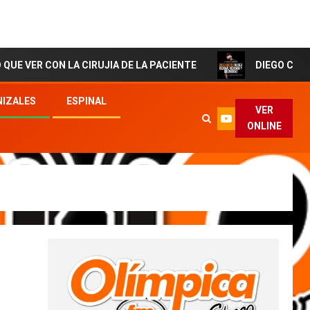
LA CIRUJIA DE LA PACIENTE
DIEGO CORTES El Artista 
IZALES
ESPINAL
VER
ONLINE