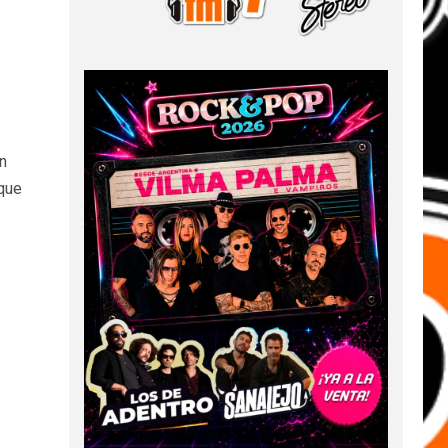
n
 que