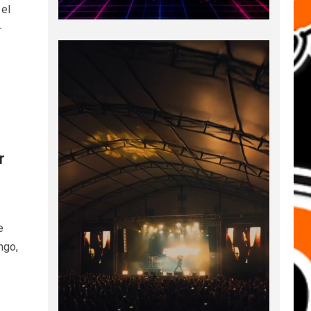
 el
-
r
e
ngo,