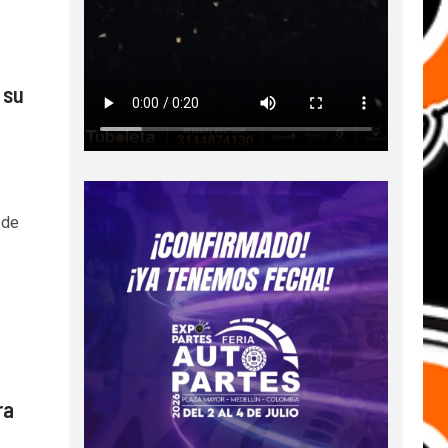
 su
 de
ra