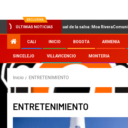
EXCLUSIVA
n la nueva voz sensual de la salsa: Moa RiveraComunicado de pren
ÚLTIMAS NOTICIAS
CALI
INICIO
BOGOTA
ARMENIA
SINCELEJO
VILLAVICENCIO
MONTERIA
Inicio
ENTRETENIMIENTO
ENTRETENIMIENTO