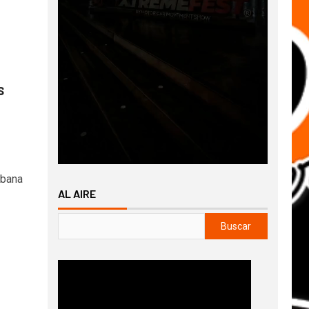
s
rbana
AL AIRE
Buscar