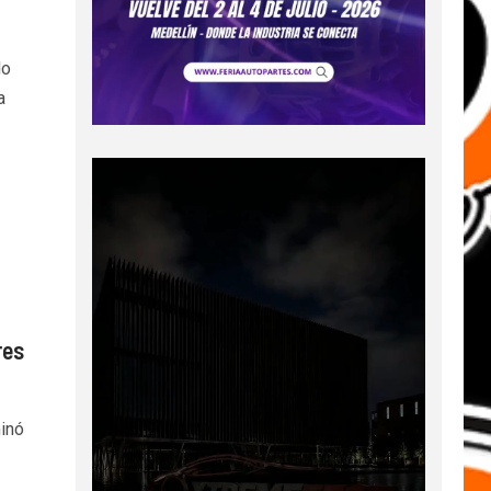
do
a
res
inó