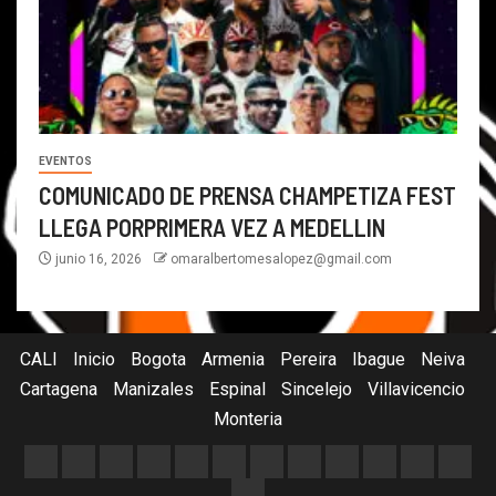
EVENTOS
COMUNICADO DE PRENSA CHAMPETIZA FEST
LLEGA PORPRIMERA VEZ A MEDELLIN
junio 16, 2026
omaralbertomesalopez@gmail.com
CALI
Inicio
Bogota
Armenia
Pereira
Ibague
Neiva
Cartagena
Manizales
Espinal
Sincelejo
Villavicencio
Monteria