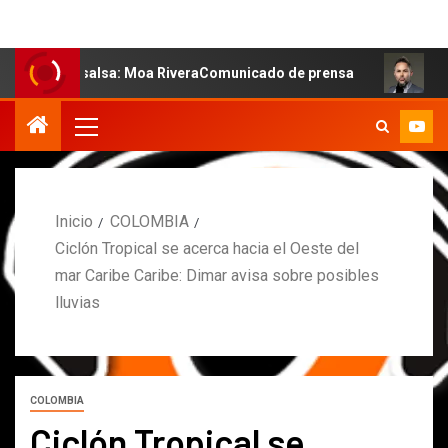
 la salsa: Moa RiveraComunicado de prensa
MARCOS PET
Inicio
COLOMBIA
Ciclón Tropical se acerca hacia el Oeste del
mar Caribe Caribe: Dimar avisa sobre posibles
lluvias
COLOMBIA
Ciclón Tropical se