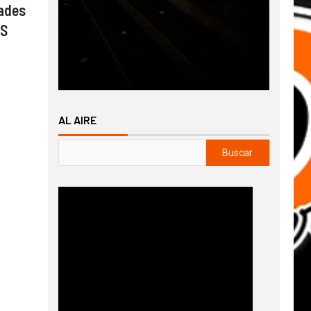
dades
PS
AL AIRE
Buscar