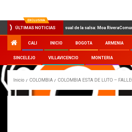
EXCLUSIVA
ró con la nueva voz sensual de la salsa: Moa RiveraComunicado de 
ÚLTIMAS NOTICIAS
CALI
INICIO
BOGOTA
ARMENIA
SINCELEJO
VILLAVICENCIO
MONTERIA
Inicio
COLOMBIA
COLOMBIA ESTA DE LUTO – FALL