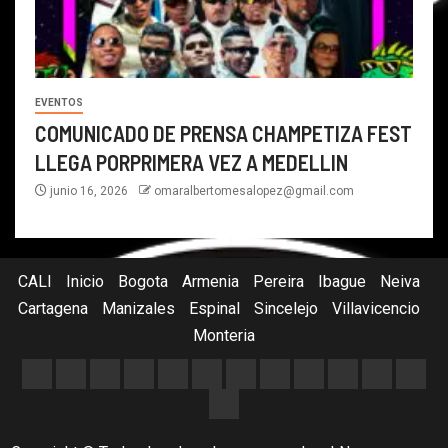
EVENTOS
COMUNICADO DE PRENSA CHAMPETIZA FEST
LLEGA PORPRIMERA VEZ A MEDELLIN
junio 16, 2026
omaralbertomesalopez@gmail.com
CALI
Inicio
Bogota
Armenia
Pereira
Ibague
Neiva
Cartagena
Manizales
Espinal
Sincelejo
Villavicencio
Monteria