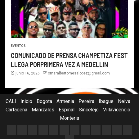
EVENTOS
COMUNICADO DE PRENSA CHAMPETIZA FEST
LLEGA PORPRIMERA VEZ A MEDELLIN
junio 16, 2026
omaralbertomesalopez@gmail.com
CALI
Inicio
Bogota
Armenia
Pereira
Ibague
Neiva
Cartagena
Manizales
Espinal
Sincelejo
Villavicencio
Monteria