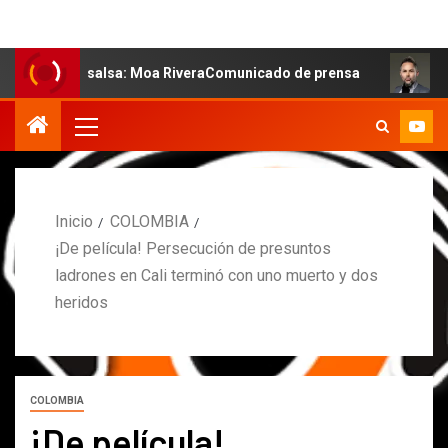
e la salsa: Moa RiveraComunicado de prensa
MARCOS PE
Inicio
COLOMBIA
¡De película! Persecución de presuntos
ladrones en Cali terminó con uno muerto y dos
heridos
COLOMBIA
¡De película!