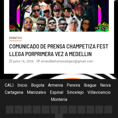
EVENTOS
COMUNICADO DE PRENSA CHAMPETIZA FEST
LLEGA PORPRIMERA VEZ A MEDELLIN
junio 16, 2026
omaralbertomesalopez@gmail.com
CALI
Inicio
Bogota
Armenia
Pereira
Ibague
Neiva
Cartagena
Manizales
Espinal
Sincelejo
Villavicencio
Monteria