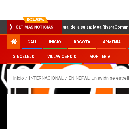
EXCLUSIVA
 con la nueva voz sensual de la salsa: Moa RiveraComunicado de p
ÚLTIMAS NOTICIAS
CALI
INICIO
BOGOTA
ARMENIA
SINCELEJO
VILLAVICENCIO
MONTERIA
Inicio
INTERNACIONAL
EN NEPAL: Un avión se estrel