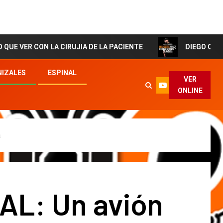
N LA CIRUJIA DE LA PACIENTE
DIEGO CORTES El Artis
IZALES
ESPINAL
VER
ONLINE
a
AL: Un avión