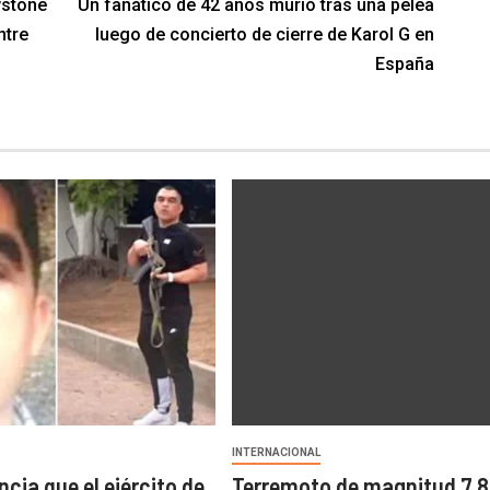
wstone
Un fanático de 42 años murió tras una pelea
ntre
luego de concierto de cierre de Karol G en
España
INTERNACIONAL
cia que el ejército de
Terremoto de magnitud 7,8