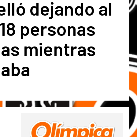
elló dejando al
18 personas
das mientras
gaba