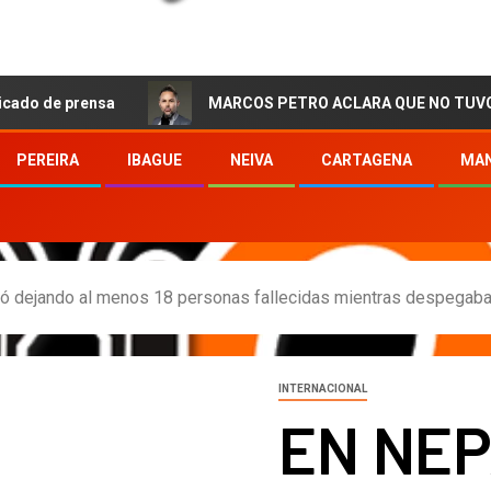
rensa
MARCOS PETRO ACLARA QUE NO TUVO QUE VER CO
PEREIRA
IBAGUE
NEIVA
CARTAGENA
MAN
ló dejando al menos 18 personas fallecidas mientras despegab
INTERNACIONAL
EN NEP