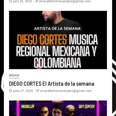
julio 26, 2026
omaralbertomesalopez@gmail.com
MÚSICA
DIEGO CORTES El Artista de la semana
junio 27, 2026
omaralbertomesalopez@gmail.com