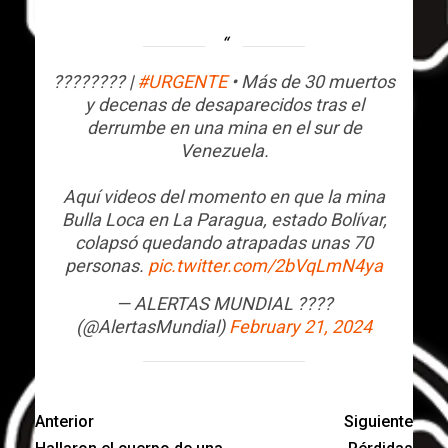
???????? |
#URGENTE
• Más de 30 muertos
y decenas de desaparecidos tras el
derrumbe en una mina en el sur de
Venezuela.
Aquí videos del momento en que la mina
Bulla Loca en La Paragua, estado Bolívar,
colapsó quedando atrapadas unas 70
personas.
pic.twitter.com/2bVqLmN4ya
— ALERTAS MUNDIAL ????️
(@AlertasMundial)
February 21, 2024
Anterior
Siguiente