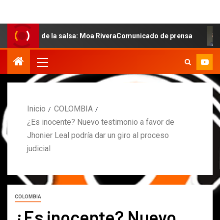
al de la salsa: Moa RiveraComunicado de prensa
MARCO
Inicio
COLOMBIA
¿Es inocente? Nuevo testimonio a favor de
Jhonier Leal podría dar un giro al proceso
judicial
COLOMBIA
¿Es inocente? Nuevo