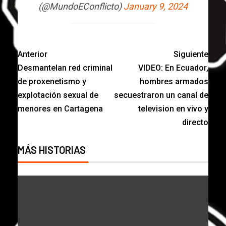
(@MundoEConflicto)
January 9, 2024
Anterior
Siguiente
Desmantelan red criminal
VIDEO: En Ecuador,
de proxenetismo y
hombres armados
explotación sexual de
secuestraron un canal de
menores en Cartagena
television en vivo y
directo
MÁS HISTORIAS