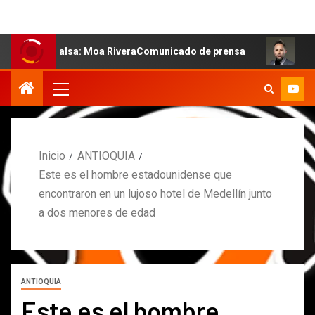
la salsa: Moa RiveraComunicado de prensa
MARCOS PET
Inicio
ANTIOQUIA
Este es el hombre estadounidense que
encontraron en un lujoso hotel de Medellín junto
a dos menores de edad
ANTIOQUIA
Este es el hombre