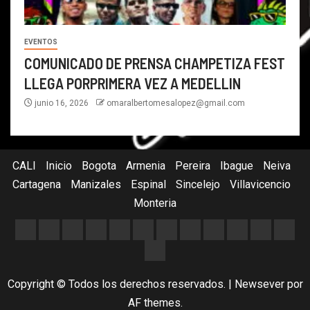
EVENTOS
COMUNICADO DE PRENSA CHAMPETIZA FEST
LLEGA PORPRIMERA VEZ A MEDELLIN
junio 16, 2026
omaralbertomesalopez@gmail.com
CALI
Inicio
Bogota
Armenia
Pereira
Ibague
Neiva
Cartagena
Manizales
Espinal
Sincelejo
Villavicencio
Monteria
Copyright © Todos los derechos reservados.
|
Newsever
por
AF themes.