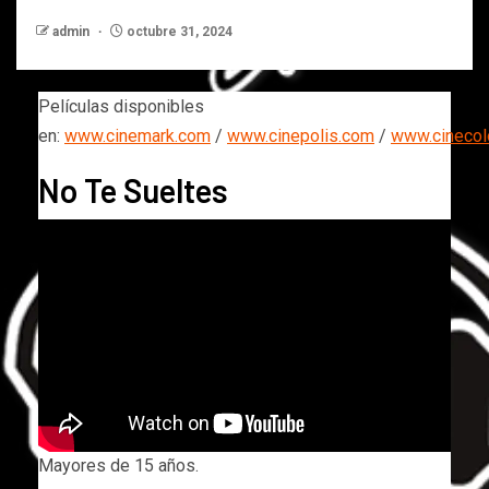
admin
octubre 31, 2024
Películas disponibles
en:
www.cinemark.com
/
www.cinepolis.com
/
www.cineco
No Te Sueltes
Mayores de 15 años.