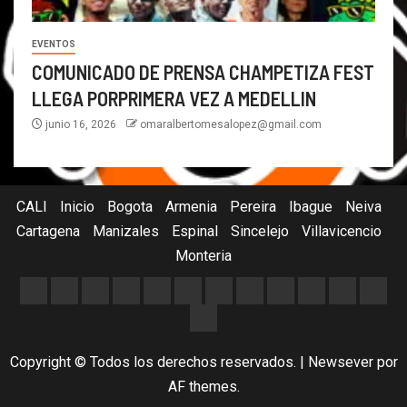
EVENTOS
COMUNICADO DE PRENSA CHAMPETIZA FEST
LLEGA PORPRIMERA VEZ A MEDELLIN
junio 16, 2026
omaralbertomesalopez@gmail.com
CALI
Inicio
Bogota
Armenia
Pereira
Ibague
Neiva
Cartagena
Manizales
Espinal
Sincelejo
Villavicencio
Monteria
Copyright © Todos los derechos reservados.
|
Newsever
por
AF themes.