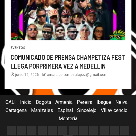
EVENTOS
COMUNICADO DE PRENSA CHAMPETIZA FEST
LLEGA PORPRIMERA VEZ A MEDELLIN
junio 16, 2026
omaralbertomesalopez@gmail.com
CALI
Inicio
Bogota
Armenia
Pereira
Ibague
Neiva
Cartagena
Manizales
Espinal
Sincelejo
Villavicencio
Monteria