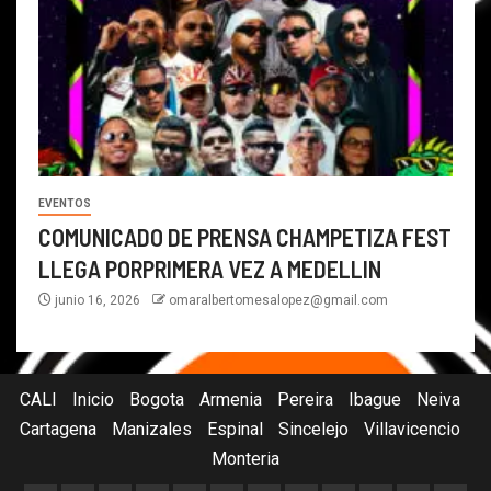
EVENTOS
COMUNICADO DE PRENSA CHAMPETIZA FEST
LLEGA PORPRIMERA VEZ A MEDELLIN
junio 16, 2026
omaralbertomesalopez@gmail.com
CALI
Inicio
Bogota
Armenia
Pereira
Ibague
Neiva
Cartagena
Manizales
Espinal
Sincelejo
Villavicencio
Monteria