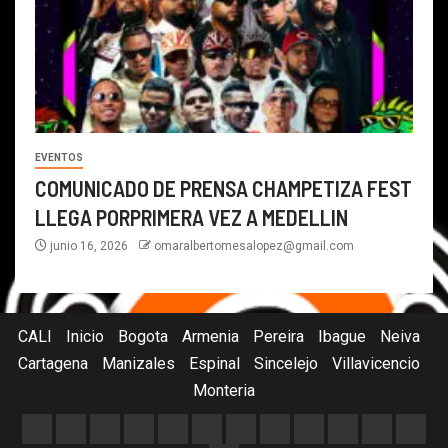
EVENTOS
COMUNICADO DE PRENSA CHAMPETIZA FEST
LLEGA PORPRIMERA VEZ A MEDELLIN
junio 16, 2026
omaralbertomesalopez@gmail.com
CALI
Inicio
Bogota
Armenia
Pereira
Ibague
Neiva
Cartagena
Manizales
Espinal
Sincelejo
Villavicencio
Monteria