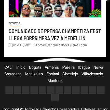
EVENTOS
COMUNICADO DE PRENSA CHAMPETIZA FEST
LLEGA PORPRIMERA VEZ A MEDELLIN
junio 16, 2026
omaralbertomesalopez@gmail.com
CALI
Inicio
Bogota
Armenia
Pereira
Ibague
Neiva
Cartagena
Manizales
Espinal
Sincelejo
Villavicencio
Monteria
Copyright © Todos los derechos reservados.
|
Newsever
por