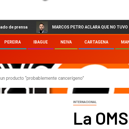
ensa
MARCOS PETRO ACLARA QUE NO TUVO QUE VER CO
PEREIRA
IBAGUE
NEIVA
CARTAGENA
MAN
o un producto “probablemente cancerígeno”
INTERNACIONAL
La OMS 