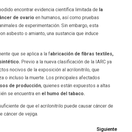
podido encontrar evidencia científica limitada de
la
áncer de ovario
en humanos, así como pruebas
 animales de experimentación. Sin embargo, esta
con asbesto o amianto, una sustancia que induce
nente que se aplica a la f
abricación de fibras textiles,
intético.
Previo a la nueva clasificación de la IARC ya
os nocivos de la exposición al acrilonitrilo, que
a o incluso la muerte. Los principales afectados
esos de producción
, quienes están expuestos a altas
ién se encuentra en
el humo del tabaco.
uficiente de que el acrilonitrilo puede causar cáncer de
 cáncer de vejiga.
Siguiente