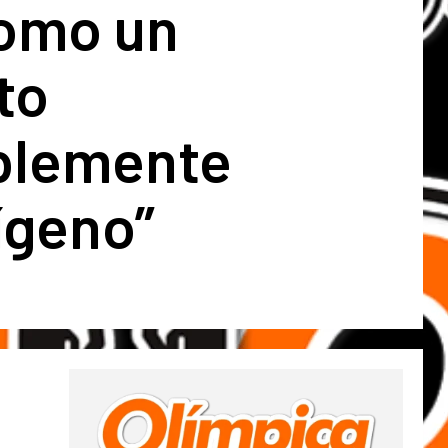
como un
to
blemente
ígeno”