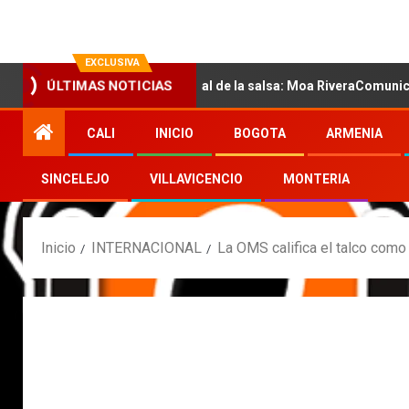
EXCLUSIVA
con la nueva voz sensual de la salsa: Moa RiveraComunicado de pr
ÚLTIMAS NOTICIAS
CALI
INICIO
BOGOTA
ARMENIA
SINCELEJO
VILLAVICENCIO
MONTERIA
Inicio
INTERNACIONAL
La OMS califica el talco com