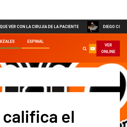
N LA CIRUJIA DE LA PACIENTE
DIEGO CORTES El Artist
IZALES
ESPINAL
VER
ONLINE
califica el