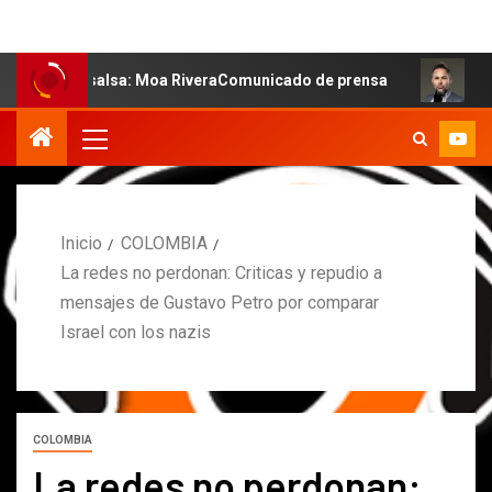
la salsa: Moa RiveraComunicado de prensa
MARCOS PETR
Inicio
COLOMBIA
La redes no perdonan: Criticas y repudio a
mensajes de Gustavo Petro por comparar
Israel con los nazis
COLOMBIA
La redes no perdonan: