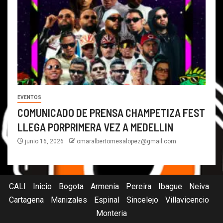
EVENTOS
COMUNICADO DE PRENSA CHAMPETIZA FEST
LLEGA PORPRIMERA VEZ A MEDELLIN
junio 16, 2026
omaralbertomesalopez@gmail.com
CALI
Inicio
Bogota
Armenia
Pereira
Ibague
Neiva
Cartagena
Manizales
Espinal
Sincelejo
Villavicencio
Monteria