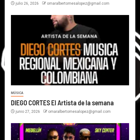
julio 26, 2026
omaralbertomesalopez@gmail.com
MÚSICA
DIEGO CORTES El Artista de la semana
junio 27, 2026
omaralbertomesalopez@gmail.com