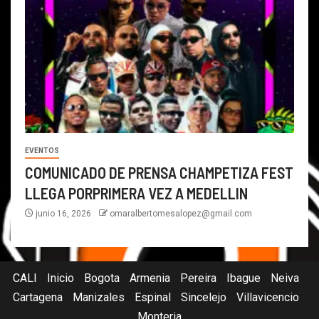
EVENTOS
COMUNICADO DE PRENSA CHAMPETIZA FEST
LLEGA PORPRIMERA VEZ A MEDELLIN
junio 16, 2026
omaralbertomesalopez@gmail.com
CALI
Inicio
Bogota
Armenia
Pereira
Ibague
Neiva
Cartagena
Manizales
Espinal
Sincelejo
Villavicencio
Monteria