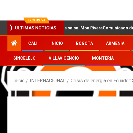
EXCLUSIVA
ÚLTIMAS NOTICIAS
nueva voz sensual de la salsa: Moa RiveraComunicado de prensa
CALI
INICIO
BOGOTA
ARMENIA
SINCELEJO
VILLAVICENCIO
MONTERIA
Inicio
INTERNACIONAL
Crisis de energía en Ecuador: