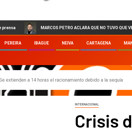
MARCOS PETRO ACLARA QUE NO TUVO QUE VER CON LA C
PEREIRA
IBAGUE
NEIVA
CARTAGENA
MAN
 Se extienden a 14 horas el racionamiento debido a la sequía
INTERNACIONAL
Crisis 