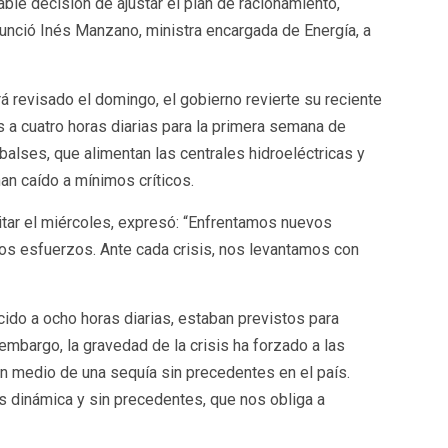
le decisión de ajustar el plan de racionamiento,
nunció Inés Manzano, ministra encargada de Energía, a
 revisado el domingo, el gobierno revierte su reciente
s a cuatro horas diarias para la primera semana de
alses, que alimentan las centrales hidroeléctricas y
an caído a mínimos críticos.
litar el miércoles, expresó: “Enfrentamos nuevos
s esfuerzos. Ante cada crisis, nos levantamos con
cido a ocho horas diarias, estaban previstos para
mbargo, la gravedad de la crisis ha forzado a las
en medio de una sequía sin precedentes en el país.
 dinámica y sin precedentes, que nos obliga a