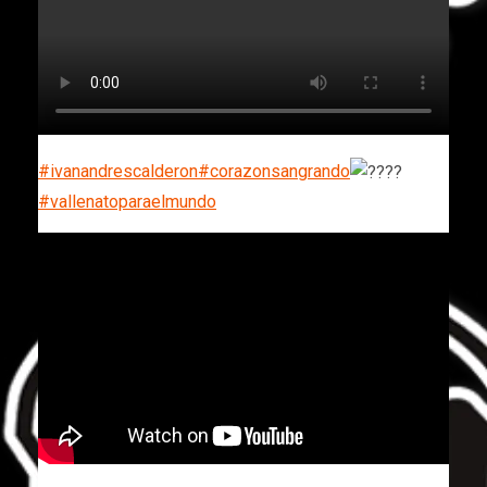
#ivanandrescalderon
#corazonsangrando
#vallenatoparaelmundo