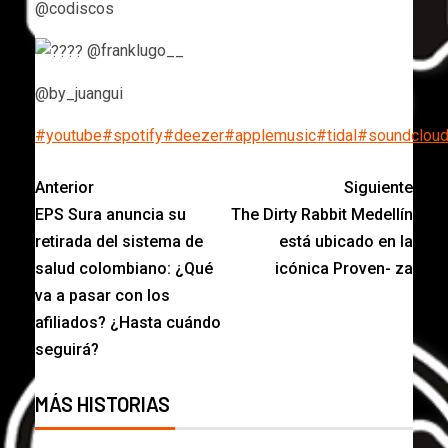
@codiscos
@franklugo__
@by_juangui
#youtube
#spotify
#deezer
#applemusic
#tidal
#soundclou
Anterior
Siguiente
EPS Sura anuncia su
The Dirty Rabbit Medellín
retirada del sistema de
está ubicado en la
salud colombiano: ¿Qué
icónica Proven- za
va a pasar con los
afiliados? ¿Hasta cuándo
seguirá?
MÁS HISTORIAS