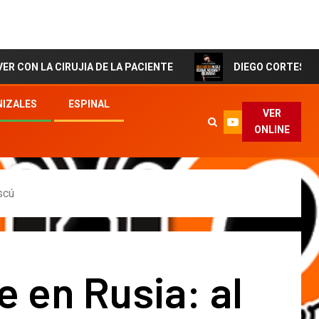
IRUJIA DE LA PACIENTE
DIEGO CORTES El Artista de 
IZALES
ESPINAL
VER
ONLINE
scú
 en Rusia: al