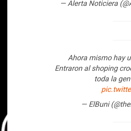
— Alerta Noticiera (@
Ahora mismo hay un 
Entraron al shoping cr
toda la gen
pic.twit
— ElBuni (@the