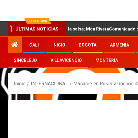
EXCLUSIVA
ÚLTIMAS NOTICIAS
 nueva voz sensual de la salsa: Moa RiveraComunicado de prensa
CALI
INICIO
BOGOTA
ARMENIA
SINCELEJO
VILLAVICENCIO
MONTERIA
Inicio
INTERNACIONAL
Masacre en Rusia: al menos 4