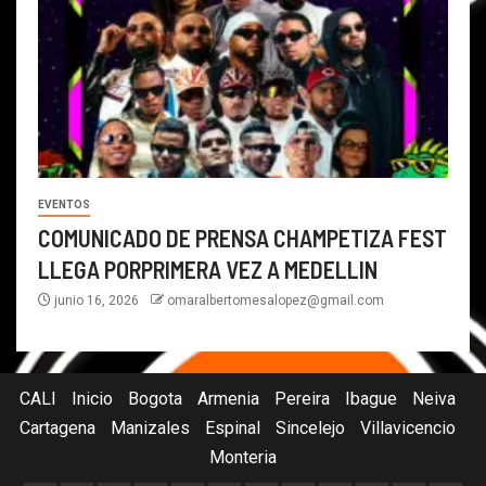
EVENTOS
COMUNICADO DE PRENSA CHAMPETIZA FEST
LLEGA PORPRIMERA VEZ A MEDELLIN
junio 16, 2026
omaralbertomesalopez@gmail.com
CALI
Inicio
Bogota
Armenia
Pereira
Ibague
Neiva
Cartagena
Manizales
Espinal
Sincelejo
Villavicencio
Monteria