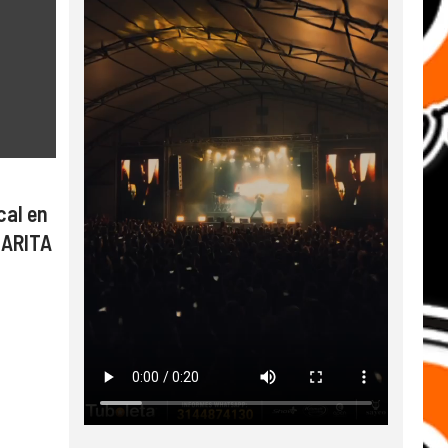
cal en
CARITA