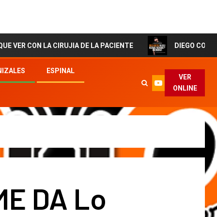
 LA CIRUJIA DE LA PACIENTE
DIEGO CORTES El Artist
IZALES
ESPINAL
VER
ONLINE
ME DA Lo