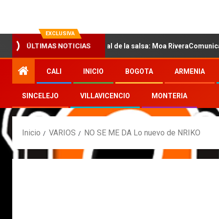
EXCLUSIVA
ÚLTIMAS NOTICIAS
con la nueva voz sensual de la salsa: Moa RiveraComunicado de pre
CALI
INICIO
BOGOTA
ARMENIA
SINCELEJO
VILLAVICENCIO
MONTERIA
Inicio
VARIOS
NO SE ME DA Lo nuevo de NRIKO